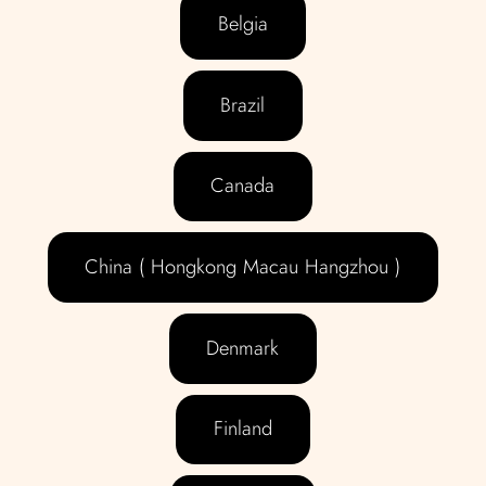
Belgia
Brazil
Canada
China ( Hongkong Macau Hangzhou )
Denmark
Finland